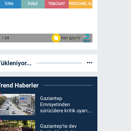
ükleniyor...
Trend Haberler
Gaziantep
Emniyetinden
sürücülere kritik uyarı: 1
Ağustos'tan itibaren
ceza alabilirsiniz!
Gaziantep'te dev