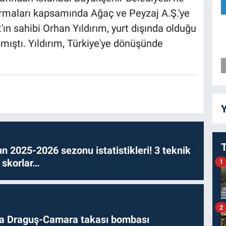
turmaları kapsamında Ağaç ve Peyzaj A.Ş.'ye
n sahibi Orhan Yıldırım, yurt dışında olduğu
lmıştı. Yıldırım, Türkiye'ye dönüşünde
Y
n 2025-2026 sezonu istatistikleri! 3 teknik
 skorlar…
1
2
da Draguş-Camara takası bombası