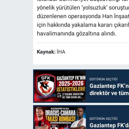
yönelik yürütülen ‘yolsuzluk’ soruş
düzenlenen operasyonda Han İnşaat'ı
için hakkında yakalama kararı çıkarı
havalimanında gözaltına alındı.
Kaynak:
İHA
EDITÖRÜN SEÇTIĞI
Gaziantep FK’nı
direktör ve tüm
EDITÖRÜN SEÇTIĞI
Gaziantep FK’