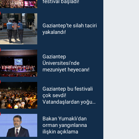
festival başladı!
Gaziantep’te silah taciri
yakalandı!
Gaziantep
Üniversitesi'nde
mezuniyet heyecanı!
Gaziantep bu festivali
çok sevdi!
Vatandaşlardan yoğun
ilgi görüyor…
Bakan Yumaklı'dan
orman yangınlarına
ilişkin açıklama