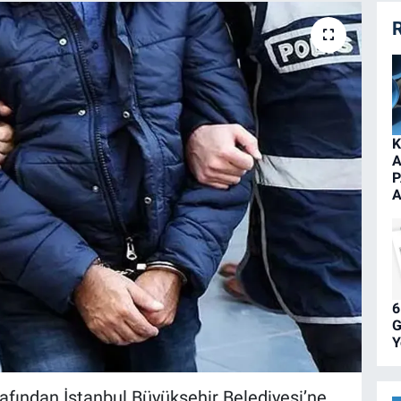
R
K
A
P
A
6
G
Y
afından İstanbul Büyükşehir Belediyesi’ne