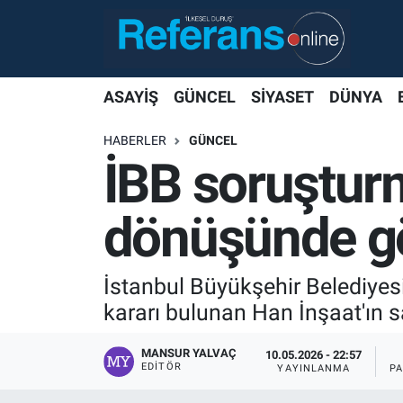
ASAYİŞ
GÜNCEL
SİYASET
DÜNYA
HABERLER
GÜNCEL
İBB soruşturm
dönüşünde gö
İstanbul Büyükşehir Belediyesi
kararı bulunan Han İnşaat'ın s
MANSUR YALVAÇ
10.05.2026 - 22:57
EDITÖR
YAYINLANMA
P