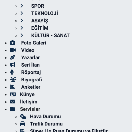
SPOR
TEKNOLOJİ
ASAYİŞ
EĞİTİM
KÜLTÜR - SANAT
Foto Galeri
Video
Yazarlar
Seri İlan
Röportaj
Biyografi
Anketler
Künye
İletişim
Servisler
Hava Durumu
Trafik Durumu
Süper Lig Puan Durumu ve Fikstür