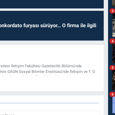
3
nkordato furyası sürüyor… O firma ile ilgili
4
rsitesi İletişim Fakültesi Gazetecilik Bölümü'nde
5
ini GAÜN Sosyal Bilimler Enstitüsü'nde İletişim ve T. D.
lam İnşası: Bitcoin Örneği” başlıklı teziyle tamamladı.
onel kariyerini halen Referansgazetesi.com.tr'de Güncel,
rü olarak sürdürmektedir.
6