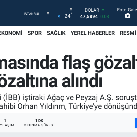
Foto Gale
DOLAR
°
24
47,5894
0.08
EURO
55,0398
-0.02
EKONOMİ
SPOR
SAĞLIK
YEREL HABERLER
RESMİ
STERLİN
64,1581
0.16
GRAM ALTIN
asında flaş gözalt
6508.83
4.44
BİST100
13.703
11
zaltına alındı
BITCOIN
64.927,78
1.32
 (İBB) iştiraki Ağaç ve Peyzaj A.Ş. soru
ahibi Orhan Yıldırım, Türkiye'ye dönüşünd
1
1 DK
AYLAŞIM
OKUNMA SÜRESI