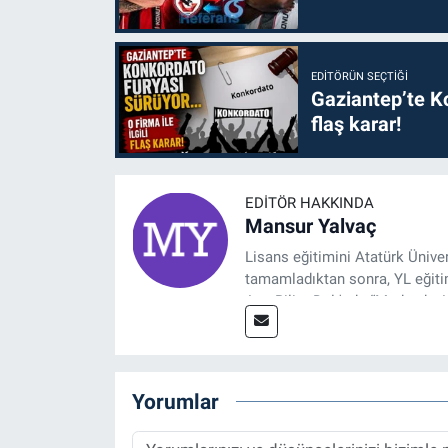
EDITÖRÜN SEÇTIĞI
Gaziantep’te Ko
flaş karar!
EDITÖR HAKKINDA
Mansur Yalvaç
Lisans eğitimini Atatürk Ünive
tamamladıktan sonra, YL eğitim
Ana Bilim Dalı'nda “Medyada An
2014 yılında başladığı profesy
Spor, Sağlık ve Ekonomi Editö
Yorumlar