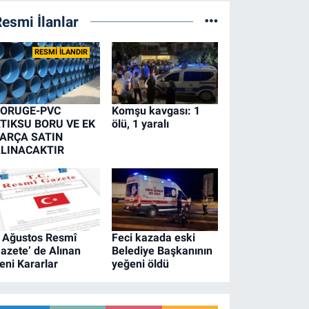
esmi İlanlar
RESMİ İLANDIR
ORUGE-PVC
Komşu kavgası: 1
TIKSU BORU VE EK
ölü, 1 yaralı
ARÇA SATIN
LINACAKTIR
 Ağustos Resmî
Feci kazada eski
azete’ de Alınan
Belediye Başkanının
eni Kararlar
yeğeni öldü