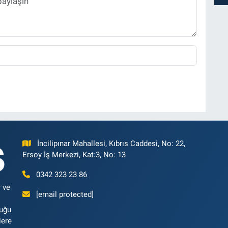
İncilipınar Mahallesi, Kıbrıs Caddesi, No: 22,
Ersoy İş Merkezi, Kat:3, No: 13
0342 323 23 86
 ve
[email protected]
luğu
lere