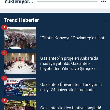
Yükleniyor...
Trend Haberler
1
"Filistin Konvoyu" Gaziantep'e ulaştı
2
Gaziantep’in projeleri Ankara’da
masaya yatırıldı: Gaziantep
heyetinden Yılmaz ve Şimşek’e
ziyaret!
3
Gaziantep Üniversitesi Türkiye’nin
en iyi 24 üniversitesi arasında
4
Gaziantep'te dev festival başladı!