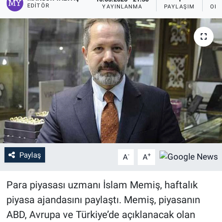
EDITÖR
YAYINLANMA
PAYLAŞIM
OKU
Paylaş
-
+
A
A
Para piyasası uzmanı İslam Memiş, haftalık
piyasa ajandasını paylaştı. Memiş, piyasanın
ABD, Avrupa ve Türkiye’de açıklanacak olan