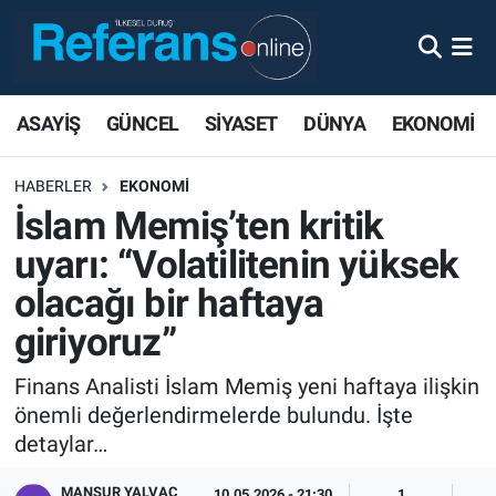
ASAYİŞ
GÜNCEL
SİYASET
DÜNYA
EKONOMİ
HABERLER
EKONOMİ
İslam Memiş’ten kritik
uyarı: “Volatilitenin yüksek
olacağı bir haftaya
giriyoruz”
Finans Analisti İslam Memiş yeni haftaya ilişkin
önemli değerlendirmelerde bulundu. İşte
detaylar…
MANSUR YALVAÇ
10.05.2026 - 21:30
1