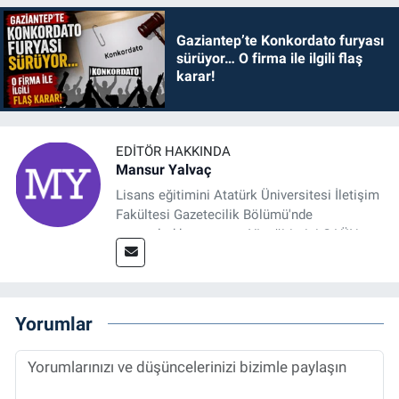
Gaziantep’te Konkordato furyası
sürüyor… O firma ile ilgili flaş
karar!
EDITÖR HAKKINDA
Mansur Yalvaç
Lisans eğitimini Atatürk Üniversitesi İletişim
Fakültesi Gazetecilik Bölümü'nde
tamamladıktan sonra, YL eğitimini GAÜN
Sosyal Bilimler Enstitüsü'nde İletişim ve T. D.
Ana Bilim Dalı'nda “Medyada Anlam İnşası:
Bitcoin Örneği” başlıklı teziyle tamamladı.
2014 yılında başladığı profesyonel kariyerini
Yorumlar
halen Referansgazetesi.com.tr'de Güncel,
Spor, Sağlık ve Ekonomi Editörü olarak
sürdürmektedir.