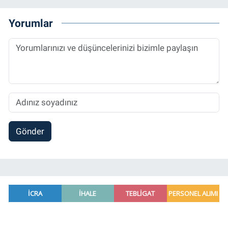
alanlarda çalıştı. Meslek hayatına
Referansgazetesi.com.tr’de yazı işleri
Yorumlar
müdürü ve “Güncel, Spor ve Teknolojiden
Sorumlu Haber Editörü' olarak devam
etmektedir.
Gönder