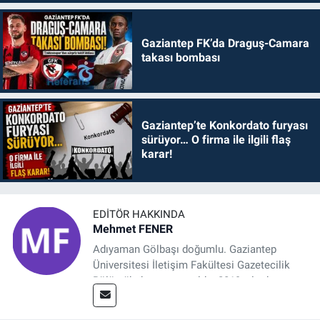
Gaziantep FK’da Draguş-Camara
takası bombası
Gaziantep’te Konkordato furyası
sürüyor… O firma ile ilgili flaş
karar!
EDITÖR HAKKINDA
Mehmet FENER
Adıyaman Gölbaşı doğumlu. Gaziantep
Üniversitesi İletişim Fakültesi Gazetecilik
Bölümü’nden mezun oldu. 2019 yılında
başladığı gazetecilik mesleğinde, muhabir,
grafik tasarım, internet sitesi editörlüğü gibi