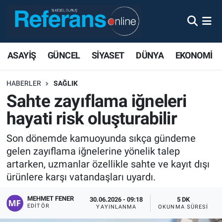
ASAYİŞ
GÜNCEL
SİYASET
DÜNYA
EKONOMİ
HABERLER
SAĞLIK
Sahte zayıflama iğneleri
hayati risk oluşturabilir
Son dönemde kamuoyunda sıkça gündeme
gelen zayıflama iğnelerine yönelik talep
artarken, uzmanlar özellikle sahte ve kayıt dışı
ürünlere karşı vatandaşları uyardı.
MEHMET FENER
30.06.2026 - 09:18
5 DK
EDITÖR
YAYINLANMA
OKUNMA SÜRESI