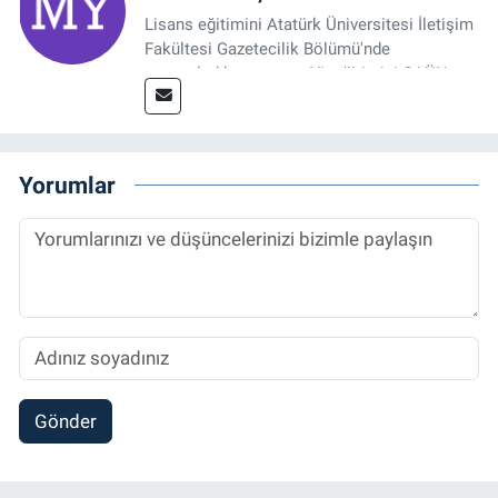
Lisans eğitimini Atatürk Üniversitesi İletişim
Fakültesi Gazetecilik Bölümü'nde
tamamladıktan sonra, YL eğitimini GAÜN
Sosyal Bilimler Enstitüsü'nde İletişim ve T. D.
Ana Bilim Dalı'nda “Medyada Anlam İnşası:
Bitcoin Örneği” başlıklı teziyle tamamladı.
2014 yılında başladığı profesyonel kariyerini
Yorumlar
halen Referansgazetesi.com.tr'de Güncel,
Spor, Sağlık ve Ekonomi Editörü olarak
sürdürmektedir.
Gönder