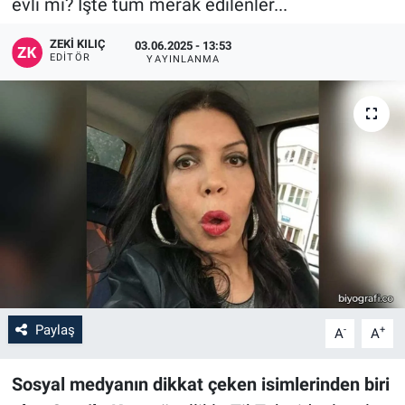
evli mi? İşte tüm merak edilenler...
ZEKI KILIÇ
03.06.2025 - 13:53
EDITÖR
YAYINLANMA
Paylaş
-
+
A
A
Sosyal medyanın dikkat çeken isimlerinden biri