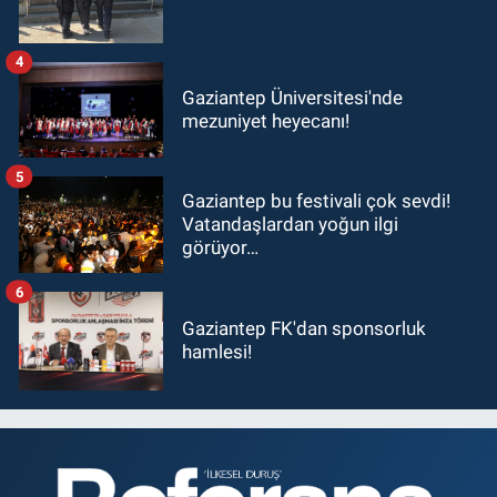
4
Gaziantep Üniversitesi'nde
mezuniyet heyecanı!
5
Gaziantep bu festivali çok sevdi!
Vatandaşlardan yoğun ilgi
görüyor…
6
Gaziantep FK'dan sponsorluk
hamlesi!