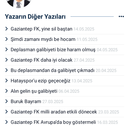
Yazarın Diğer Yazıları
Gaziantep FK, yine sil baştan
14.05.2025
Şimdi zamanı mıydı be hocam
11.05.2025
Deplasman galibiyeti bize haram olmuş
04.05.2025
Gaziantep FK daha iyi olacak
27.04.2025
Bu deplasmandan da galibiyet çıkmadı
20.04.2025
Hatayspor'u ezip geçeceğiz
13.04.2025
Alın gelin şu galibiyeti
06.04.2025
Buruk Bayram
27.03.2025
Gaziantep FK milli aradan etkili dönecek
23.03.2025
Gaziantep FK Avrupa’da boy göstermeli
16.03.2025