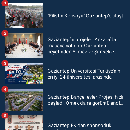
1
"Filistin Konvoyu" Gaziantep'e ulaştı
2
Gaziantep’in projeleri Ankara’da
masaya yatırıldı: Gaziantep
heyetinden Yılmaz ve Şimşek’e
ziyaret!
3
Gaziantep Üniversitesi Türkiye’nin
en iyi 24 üniversitesi arasında
4
Gaziantep Bahçelievler Projesi hızlı
başladı! Örnek daire görüntülendi...
5
Gaziantep FK'dan sponsorluk