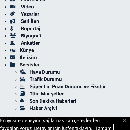
Video
Yazarlar
Seri İlan
Röportaj
Biyografi
Anketler
Künye
İletişim
Servisler
Hava Durumu
Trafik Durumu
Süper Lig Puan Durumu ve Fikstür
Tüm Manşetler
Son Dakika Haberleri
Haber Arşivi
En iyi site deneyimi sağlamak için çerezlerden
faydalanıyoruz. Detaylar için lütfen tıklayın.
Tamam