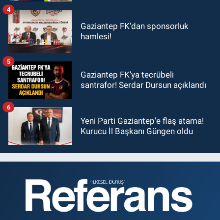
4
Gaziantep FK'dan sponsorluk
hamlesi!
5
Gaziantep FK'ya tecrübeli
santrafor! Serdar Dursun açıklandı
6
Yeni Parti Gaziantep'e flaş atama!
Kurucu İl Başkanı Güngen oldu