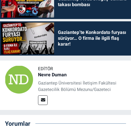
takası bombası
Gaziantep’te Konkordato furyası
sürüyor… O firma ile ilgili flaş
karar!
EDITÖR
Nevre Duman
Gaziantep Üniversitesi İletişim Fakültesi
Gazetecilik Bölümü Mezunu/Gazeteci
Yorumlar