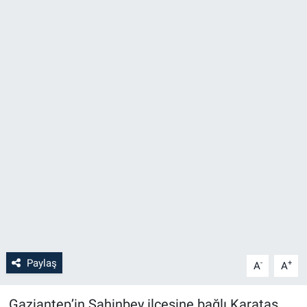
Paylaş
-
+
A
A
Gaziantep’in Şahinbey ilçesine bağlı Karataş