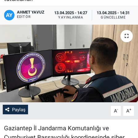
AHMET YAVUZ
13.04.2025 - 14:27
13.04.2025 - 14:31
EDITÖR
YAYINLANMA
GÜNCELLEME
Paylaş
-
+
A
A
Gaziantep İl Jandarma Komutanlığı ve
Cumhuriyet Başsavcılığı koordinesinde siber