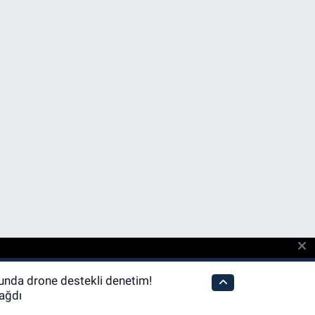
unda drone destekli denetim!
yağdı