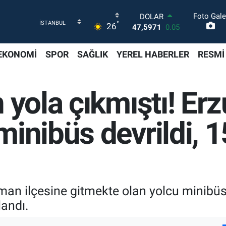
Foto Gale
DOLAR
°
26
47,5971
0.05
EURO
55,1336
0.18
EKONOMİ
SPOR
SAĞLIK
YEREL HABERLER
RESMİ
STERLİN
64,2534
0.22
GRAM ALTIN
 yola çıkmıştı! Er
6518.23
0.39
BİST100
13.703
0
inibüs devrildi, 15
BITCOIN
64.475,47
0.66
an ilçesine gitmekte olan yolcu minibüs
landı.