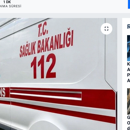
1 DK
NMA SÜRESI
R
K
A
P
A
G
O
d