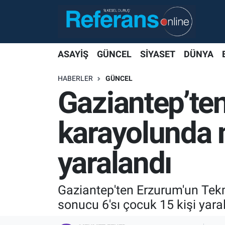
ASAYİŞ
GÜNCEL
SİYASET
DÜNYA
HABERLER
GÜNCEL
Gaziantep’ten
karayolunda m
yaralandı
Gaziantep'ten Erzurum'un Tekm
sonucu 6'sı çocuk 15 kişi yara