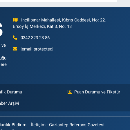
İncilipınar Mahallesi, Kıbrıs Caddesi, No: 22,
Ersoy İş Merkezi, Kat:3, No: 13
0342 323 23 86
 ve
[email protected]
luğu
lere
afik Durumu
Puan Durumu ve Fikstür
ber Arşivi
rılık Bildirimi
İletişim - Gaziantep Referans Gazetesi