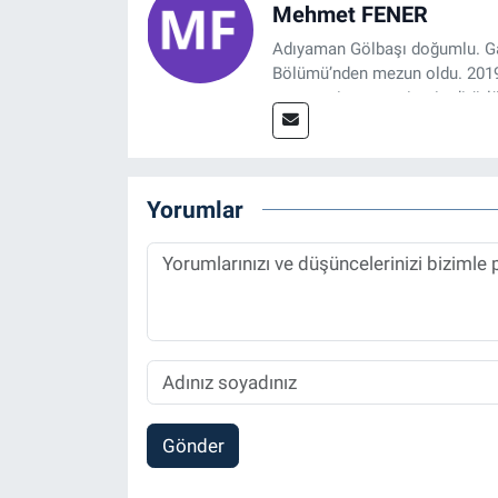
Mehmet FENER
Adıyaman Gölbaşı doğumlu. Gaz
Bölümü’nden mezun oldu. 2019 y
tasarım, internet sitesi editörl
Referansgazetesi.com.tr’de ya
Haber Editörü' olarak devam e
Yorumlar
Gönder