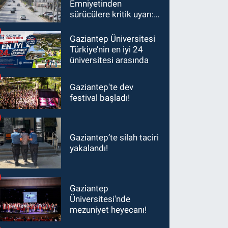
Emniyetinden
sürücülere kritik uyarı: 1
Ağustos'tan itibaren
ceza alabilirsiniz!
Gaziantep Üniversitesi
Türkiye’nin en iyi 24
üniversitesi arasında
Gaziantep'te dev
festival başladı!
Gaziantep’te silah taciri
yakalandı!
Gaziantep
Üniversitesi'nde
mezuniyet heyecanı!