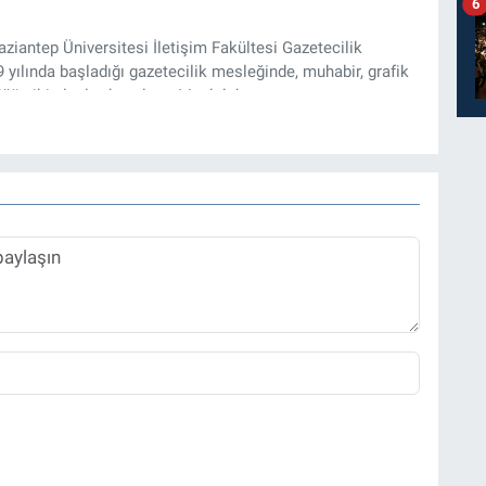
6
iantep Üniversitesi İletişim Fakültesi Gazetecilik
ılında başladığı gazetecilik mesleğinde, muhabir, grafik
üğü gibi alanlarda çalıştı. Meslek hayatına
zı işleri müdürü ve “Güncel, Spor ve Teknolojiden Sorumlu
tmektedir.