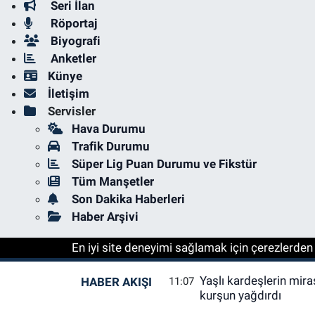
Seri İlan
Röportaj
Biyografi
Anketler
Künye
İletişim
Servisler
Hava Durumu
Trafik Durumu
Süper Lig Puan Durumu ve Fikstür
Tüm Manşetler
Son Dakika Haberleri
Haber Arşivi
En iyi site deneyimi sağlamak için çerezlerden f
Yaşlı kardeşlerin mira
HABER AKIŞI
11:07
kurşun yağdırdı