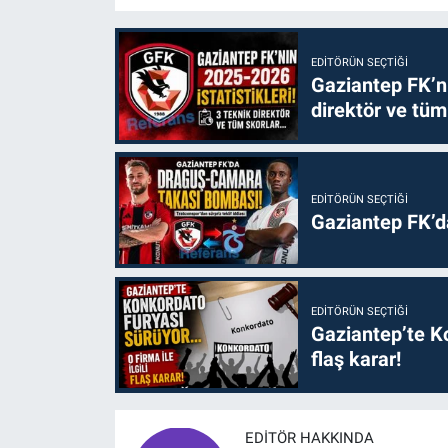
EDITÖRÜN SEÇTIĞI
Gaziantep FK’nı
direktör ve tüm
EDITÖRÜN SEÇTIĞI
Gaziantep FK’
EDITÖRÜN SEÇTIĞI
Gaziantep’te Ko
flaş karar!
EDITÖR HAKKINDA