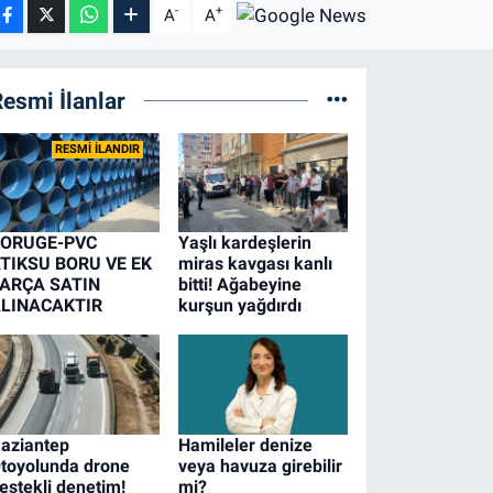
-
+
A
A
esmi İlanlar
RESMİ İLANDIR
ORUGE-PVC
Yaşlı kardeşlerin
TIKSU BORU VE EK
miras kavgası kanlı
ARÇA SATIN
bitti! Ağabeyine
LINACAKTIR
kurşun yağdırdı
aziantep
Hamileler denize
toyolunda drone
veya havuza girebilir
estekli denetim!
mi?