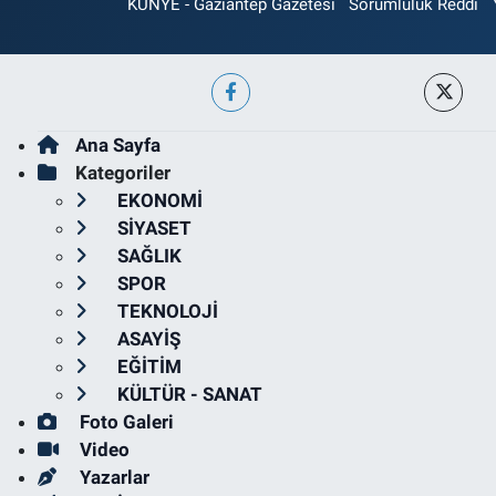
KÜNYE - Gaziantep Gazetesi
Sorumluluk Reddi
Ana Sayfa
Kategoriler
EKONOMİ
SİYASET
SAĞLIK
SPOR
TEKNOLOJİ
ASAYİŞ
EĞİTİM
KÜLTÜR - SANAT
Foto Galeri
Video
Yazarlar