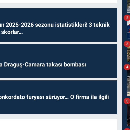
2
n 2025-2026 sezonu istatistikleri! 3 teknik
 skorlar…
3
da Draguş-Camara takası bombası
4
nkordato furyası sürüyor… O firma ile ilgili
5