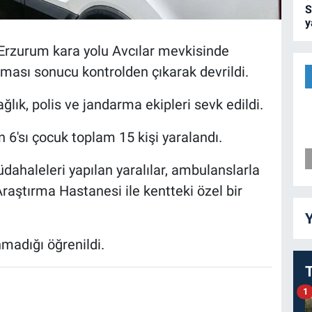
S
y
-Erzurum kara yolu Avcılar mevkisinde
ası sonucu kontrolden çıkarak devrildi.
ğlık, polis ve jandarma ekipleri sevk edildi.
6'sı çocuk toplam 15 kişi yaralandı.
üdahaleleri yapılan yaralılar, ambulanslarla
aştırma Hastanesi ile kentteki özel bir
Y
nmadığı öğrenildi.
1