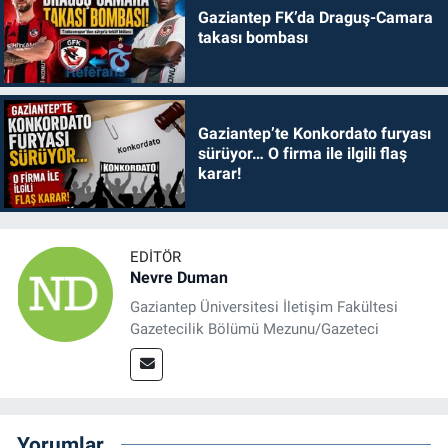
Gaziantep FK’da Draguş-Camara
takası bombası
Gaziantep’te Konkordato furyası
sürüyor… O firma ile ilgili flaş
karar!
EDITÖR
Nevre Duman
Gaziantep Üniversitesi İletişim Fakültesi
Gazetecilik Bölümü Mezunu/Gazeteci
Yorumlar