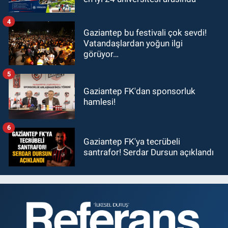
4
Gaziantep bu festivali çok sevdi!
Vatandaşlardan yoğun ilgi
görüyor…
5
Gaziantep FK'dan sponsorluk
hamlesi!
6
Gaziantep FK'ya tecrübeli
santrafor! Serdar Dursun açıklandı