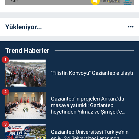
Yükleniyor...
Trend Haberler
1
"Filistin Konvoyu" Gaziantep'e ulaştı
2
Gaziantep’in projeleri Ankara’da
masaya yatırıldı: Gaziantep
heyetinden Yılmaz ve Şimşek’e
ziyaret!
3
Gaziantep Üniversitesi Türkiye’nin
en iyi 24 üniversitesi arasında