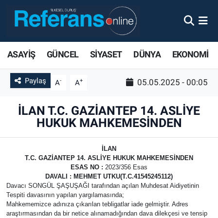
ASAYİŞ
GÜNCEL
SİYASET
DÜNYA
EKONOMİ
Paylaş
-
+
05.05.2025 - 00:05
A
A
İLAN T.C. GAZİANTEP 14. ASLİYE
HUKUK MAHKEMESİNDEN
İLAN
T.C. GAZİANTEP 14. ASLİYE HUKUK MAHKEMESİNDEN
ESAS NO
:
2023/356 Esas
DAVALI
: MEHMET UTKU(T.C.41545245112)
Davacı SONGÜL ŞAŞUŞAĞI tarafından açılan Muhdesat Aidiyetinin
Tespiti davasının yapılan yargılamasında;
Mahkememizce adınıza çıkarılan tebligatlar iade gelmiştir. Adres
araştırmasından da bir netice alınamadığından dava dilekçesi ve tensip