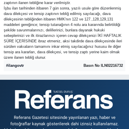
zaptının ilanen tebliğine karar verilmiştir.
İşbu ilan tarihinden itibaren 7 gün sonra, yazılı usule göre düzenlenmiş
dava dilekçesi ve tensip zaptının tebliğ edilmiş sayılacağı, dava
dilekçesinin tebliğinden itibaren HMK'nın 122 ve 127.,128,129,131
maddeleri gereğince; tensip tutanağının 4 nolu ara kararında belirtildiği
şekilde savunmalarınızı, delillerinizi, bunlara dayanak hukuki
sebeplerinizi ve ilk itirazlarınızı içeren cevap dilekçenizi İKİ HAFTALIK
SÜRE İÇERİSİNDE ibraz etmeniz, aksi takdirde dava dilekçesinde ileri
sürülen vakıaların tamamını inkar etmiş sayılacağınız hususu ile diğer
tensip ara kararları, dava dilekçesi, ve tensip zaptı yerine kaim olmak
üzere ilanen tebliğ olunur.
#ilangovtr
Basın No ILN02216732
Referans Gazetesi sitesinde yayınlanan yazı, haber ve
fotoğraflar kaynak gösterilerek dahi izinsiz kullanılamaz.