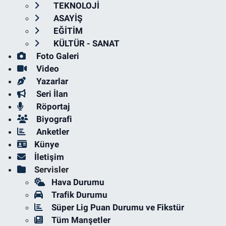
TEKNOLOJİ
ASAYİŞ
EĞİTİM
KÜLTÜR - SANAT
Foto Galeri
Video
Yazarlar
Seri İlan
Röportaj
Biyografi
Anketler
Künye
İletişim
Servisler
Hava Durumu
Trafik Durumu
Süper Lig Puan Durumu ve Fikstür
Tüm Manşetler