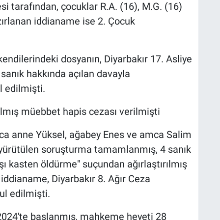
 tarafından, çocuklar R.A. (16), M.G. (16)
zırlanan iddianame ise 2. Çocuk
ndilerindeki dosyanın, Diyarbakır 17. Asliye
sanık hakkında açılan davayla
 edilmişti.
ılmış müebbet hapis cezası verilmişti
nca anne Yüksel, ağabey Enes ve amca Salim
 yürütülen soruşturma tamamlanmış, 4 sanık
şı kasten öldürme" suçundan ağırlaştırılmış
iddianame, Diyarbakır 8. Ağır Ceza
 edilmişti.
2024'te başlanmış, mahkeme heyeti 28