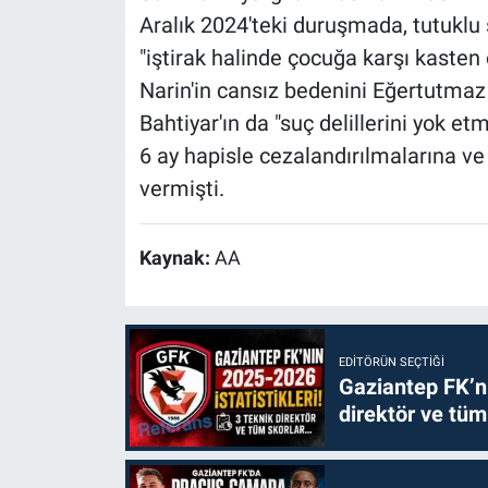
Aralık 2024'teki duruşmada, tutuklu 
"iştirak halinde çocuğa karşı kaste
Narin'in cansız bedenini Eğertutmaz 
Bahtiyar'ın da "suç delillerini yok e
6 ay hapisle cezalandırılmalarına ve
vermişti.
Kaynak:
AA
EDITÖRÜN SEÇTIĞI
Gaziantep FK’nı
direktör ve tüm