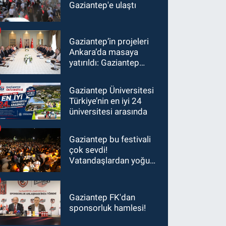
Gaziantep'e ulaştı
Gaziantep’in projeleri
Ankara’da masaya
yatırıldı: Gaziantep
heyetinden Yılmaz ve
Şimşek’e ziyaret!
Gaziantep Üniversitesi
Türkiye’nin en iyi 24
üniversitesi arasında
Gaziantep bu festivali
çok sevdi!
Vatandaşlardan yoğun
ilgi görüyor…
Gaziantep FK'dan
sponsorluk hamlesi!