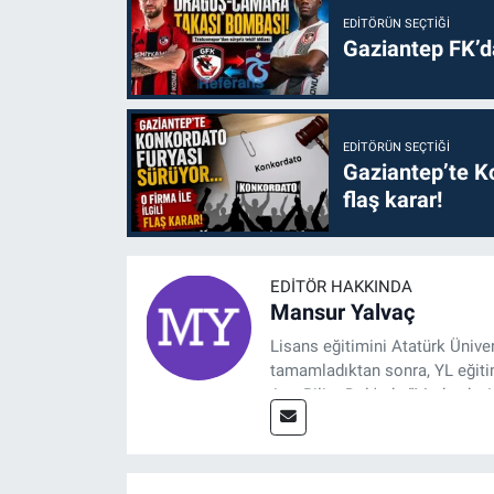
EDITÖRÜN SEÇTIĞI
Gaziantep FK’
EDITÖRÜN SEÇTIĞI
Gaziantep’te Ko
flaş karar!
EDITÖR HAKKINDA
Mansur Yalvaç
Lisans eğitimini Atatürk Ünive
tamamladıktan sonra, YL eğitim
Ana Bilim Dalı'nda “Medyada An
2014 yılında başladığı profesy
Spor, Sağlık ve Ekonomi Editö