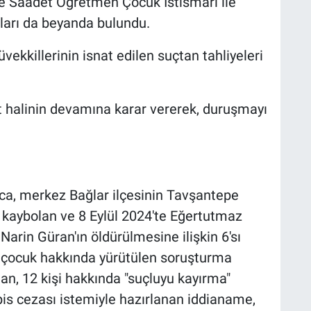
ile Saadet Öğretmen Çocuk İstismarı ile
arı da beyanda bulundu.
ekkillerinin isnat edilen suçtan tahliyeleri
 halinin devamına karar vererek, duruşmayı
ca, merkez Bağlar ilçesinin Tavşantepe
 kaybolan ve 8 Eylül 2024'te Eğertutmaz
Narin Güran'ın öldürülmesine ilişkin 6'sı
 3 çocuk hakkında yürütülen soruşturma
an, 12 kişi hakkında "suçluyu kayırma"
pis cezası istemiyle hazırlanan iddianame,