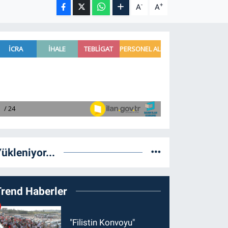
-
+
A
A
ükleniyor...
Trend Haberler
"Filistin Konvoyu"