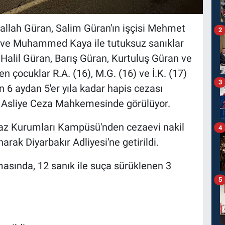
şallah Güran, Salim Güran'ın işçisi Mehmet
2
ve Muhammed Kaya ile tutuksuz sanıklar
alil Güran, Barış Güran, Kurtuluş Güran ve
 çocuklar R.A. (16), M.G. (16) ve İ.K. (17)
3
 6 aydan 5'er yıla kadar hapis cezası
7. Asliye Ceza Mahkemesinde görülüyor.
nfaz Kurumları Kampüsü'nden cezaevi nakil
4
arak Diyarbakır Adliyesi'ne getirildi.
masında, 12 sanık ile suça sürüklenen 3
5