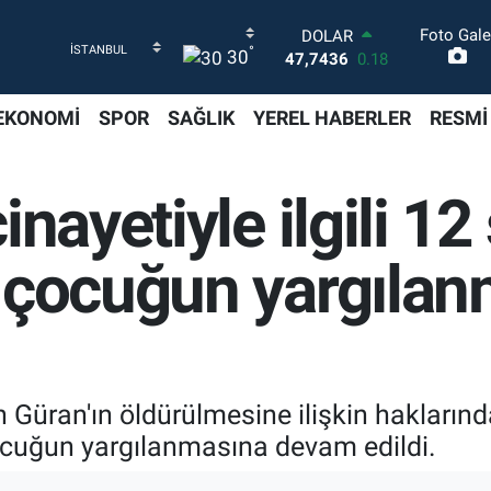
Foto Gale
DOLAR
°
30
47,7436
0.18
EURO
55,2510
0.32
EKONOMİ
SPOR
SAĞLIK
YEREL HABERLER
RESMİ
STERLİN
64,4811
0.38
GRAM ALTIN
nayetiyle ilgili 12
6660.55
0.03
BİST100
13.779
-14
 çocuğun yargıla
BITCOIN
64.944,08
-0.18
 Güran'ın öldürülmesine ilişkin haklarınd
ocuğun yargılanmasına devam edildi.