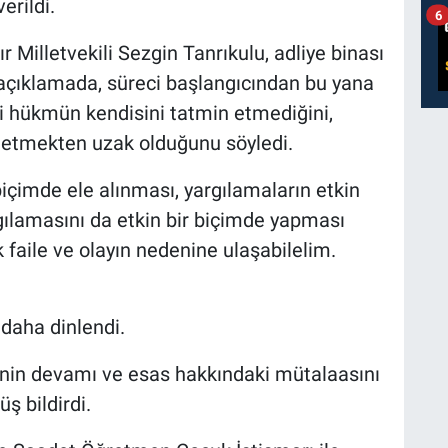
erildi.
6
Milletvekili Sezgin Tanrıkulu, adliye binası
açıklamada, süreci başlangıcından bu yana
ki hükmün kendisini tatmin etmediğini,
f etmekten uzak olduğunu söyledi.
biçimde ele alınması, yargılamaların etkin
gılamasını da etkin bir biçimde yapması
faile ve olayın nedenine ulaşabilelim.
daha dinlendi.
linin devamı ve esas hakkındaki mütalaasını
ş bildirdi.