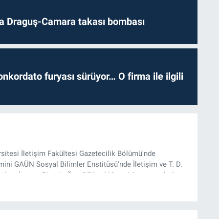
da Draguş-Camara takası bombası
nkordato furyası sürüyor… O firma ile ilgili
rsitesi İletişim Fakültesi Gazetecilik Bölümü'nde
ini GAÜN Sosyal Bilimler Enstitüsü'nde İletişim ve T. D.
lam İnşası: Bitcoin Örneği” başlıklı teziyle tamamladı.
onel kariyerini halen Referansgazetesi.com.tr'de Güncel,
rü olarak sürdürmektedir.