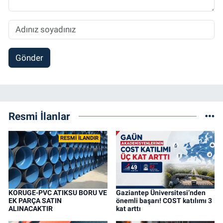
Gönder
Resmi İlanlar
RESMİ İLANDIR
KORUGE-PVC ATIKSU BORU VE
Gaziantep Üniversitesi’nden
EK PARÇA SATIN
önemli başarı! COST katılımı 3
ALINACAKTIR
kat arttı