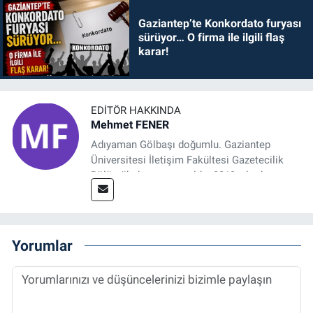
Gaziantep’te Konkordato furyası
sürüyor… O firma ile ilgili flaş
karar!
EDITÖR HAKKINDA
Mehmet FENER
Adıyaman Gölbaşı doğumlu. Gaziantep
Üniversitesi İletişim Fakültesi Gazetecilik
Bölümü’nden mezun oldu. 2019 yılında
başladığı gazetecilik mesleğinde, muhabir,
grafik tasarım, internet sitesi editörlüğü gibi
alanlarda çalıştı. Meslek hayatına
Referansgazetesi.com.tr’de yazı işleri
Yorumlar
müdürü ve “Güncel, Spor ve Teknolojiden
Sorumlu Haber Editörü' olarak devam
etmektedir.