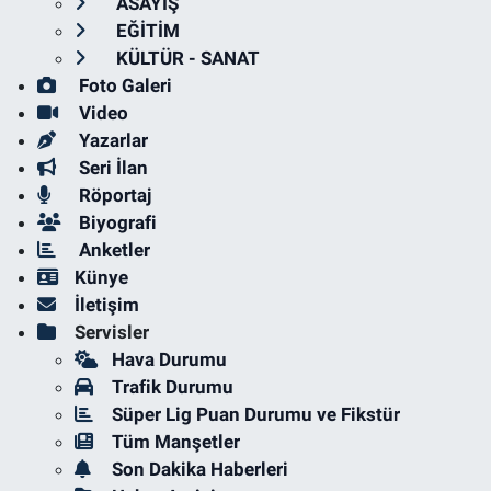
ASAYİŞ
EĞİTİM
KÜLTÜR - SANAT
Foto Galeri
Video
Yazarlar
Seri İlan
Röportaj
Biyografi
Anketler
Künye
İletişim
Servisler
Hava Durumu
Trafik Durumu
Süper Lig Puan Durumu ve Fikstür
Tüm Manşetler
Son Dakika Haberleri