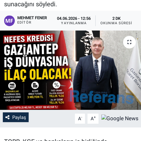
sunacağını söyledi.
MEHMET FENER
04.06.2026 - 12:56
2 DK
EDITÖR
YAYINLANMA
OKUNMA SÜRESI
Paylaş
-
+
A
A