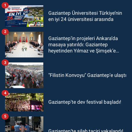
1
Gaziantep Üniversitesi Türkiye’nin
en iyi 24 üniversitesi arasında
2
Gaziantep’in projeleri Ankara’da
masaya yatırıldı: Gaziantep
heyetinden Yılmaz ve Şimşek’e
ziyaret!
3
"Filistin Konvoyu" Gaziantep'e ulaştı
4
Gaziantep'te dev festival başladı!
5
Gaziantep’te silah taciri yakalandı!