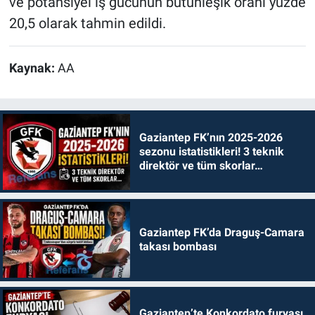
ve potansiyel iş gücünün bütünleşik oranı yüzde
20,5 olarak tahmin edildi.
Kaynak:
AA
Gaziantep FK’nın 2025-2026
sezonu istatistikleri! 3 teknik
direktör ve tüm skorlar…
Gaziantep FK’da Draguş-Camara
takası bombası
Gaziantep’te Konkordato furyası