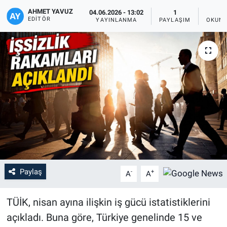
AHMET YAVUZ
04.06.2026 - 13:02
1
EDITÖR
YAYINLANMA
PAYLAŞIM
OKUNM
Paylaş
-
+
A
A
TÜİK, nisan ayına ilişkin iş gücü istatistiklerini
açıkladı. Buna göre, Türkiye genelinde 15 ve