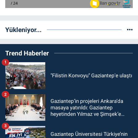
Yükleniyor...
Trend Haberler
1
"Filistin Konvoyu" Gaziantep'e ulaştı
2
Gaziantep’in projeleri Ankara’da
masaya yatırıldı: Gaziantep
heyetinden Yılmaz ve Şimşek’e
ziyaret!
3
Gaziantep Üniversitesi Türkiye’nin