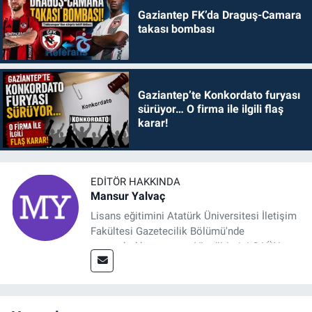
Gaziantep FK’da Draguş-Camara
takası bombası
Gaziantep’te Konkordato furyası
sürüyor… O firma ile ilgili flaş
karar!
EDITÖR HAKKINDA
Mansur Yalvaç
Lisans eğitimini Atatürk Üniversitesi İletişim
Fakültesi Gazetecilik Bölümü'nde
tamamladıktan sonra, YL eğitimini GAÜN
Sosyal Bilimler Enstitüsü'nde İletişim ve T. D.
Ana Bilim Dalı'nda “Medyada Anlam İnşası:
Bitcoin Örneği” başlıklı teziyle tamamladı.
2014 yılında başladığı profesyonel kariyerini