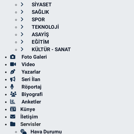
SİYASET
SAĞLIK
SPOR
TEKNOLOJİ
ASAYİŞ
EĞİTİM
KÜLTÜR - SANAT
Foto Galeri
Video
Yazarlar
Seri İlan
Röportaj
Biyografi
Anketler
Künye
İletişim
Servisler
Hava Durumu