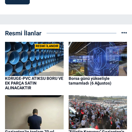
Resmi İlanlar
RESMİ İLANDIR
KORUGE-PVC ATIKSU BORU VE
Borsa günü yükselişle
EK PARÇA SATIN
tamamladı (6 Ağustos)
ALINACAKTIR
Gaziantep’te toplam 70 yıl
"Filistin Konvoyu" Gaziantep'e