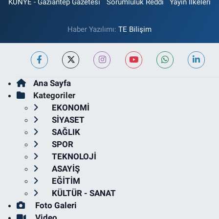
KÜNYE - Gaziantep Gazetesi
Sorumluluk Reddi
Yayın İlkeleri
Haber Yazılımı:
TE Bilişim
Ana Sayfa
Kategoriler
EKONOMİ
SİYASET
SAĞLIK
SPOR
TEKNOLOJİ
ASAYİŞ
EĞİTİM
KÜLTÜR - SANAT
Foto Galeri
Video