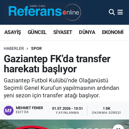
ASAYİŞ
GÜNCEL
SİYASET
DÜNYA
EKONOMİ
HABERLER
SPOR
Gaziantep FK’da transfer
harekatı başlıyor
Gaziantep Futbol Kulübü’nde Olağanüstü
Seçimli Genel Kurul’un yapılmasının ardından
yeni sezon için transfer atağı başlıyor.
MEHMET FENER
01.07.2026 - 10:51
1 DK
EDITÖR
YAYINLANMA
OKUNMA SÜRESI