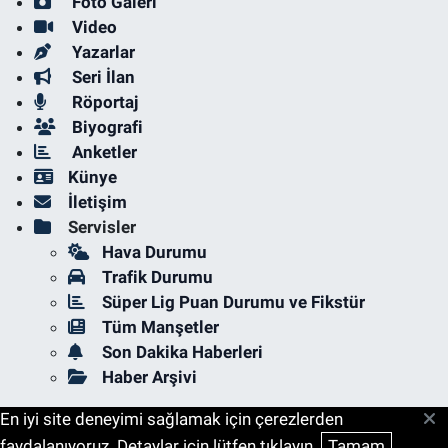
Foto Galeri
Video
Yazarlar
Seri İlan
Röportaj
Biyografi
Anketler
Künye
İletişim
Servisler
Hava Durumu
Trafik Durumu
Süper Lig Puan Durumu ve Fikstür
Tüm Manşetler
Son Dakika Haberleri
Haber Arşivi
En iyi site deneyimi sağlamak için çerezlerden
faydalanıyoruz. Detaylar için lütfen tıklayın.
Tamam