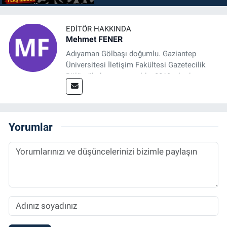
EDITÖR HAKKINDA
Mehmet FENER
Adıyaman Gölbaşı doğumlu. Gaziantep
Üniversitesi İletişim Fakültesi Gazetecilik
Bölümü’nden mezun oldu. 2019 yılında
başladığı gazetecilik mesleğinde, muhabir,
grafik tasarım, internet sitesi editörlüğü gibi
alanlarda çalıştı. Meslek hayatına
Referansgazetesi.com.tr’de yazı işleri
Yorumlar
müdürü ve “Güncel, Spor ve Teknolojiden
Sorumlu Haber Editörü' olarak devam
etmektedir.