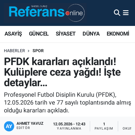
ASAYİŞ
GÜNCEL
SİYASET
DÜNYA
EKONOMİ
HABERLER
SPOR
PFDK kararları açıklandı!
Kulüplere ceza yağdı! İşte
detaylar…
Profesyonel Futbol Disiplin Kurulu (PFDK),
12.05.2026 tarih ve 77 sayılı toplantısında almış
olduğu kararları açıkladı.
AHMET YAVUZ
12.05.2026 - 12:43
1
EDITÖR
YAYINLANMA
PAYLAŞIM
OKUNM