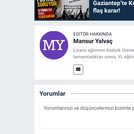
Gaziantep’te Ko
flaş karar!
EDITÖR HAKKINDA
Mansur Yalvaç
Lisans eğitimini Atatürk Ünive
tamamladıktan sonra, YL eğitim
Ana Bilim Dalı'nda “Medyada An
2014 yılında başladığı profesy
Spor, Sağlık ve Ekonomi Editö
Yorumlar