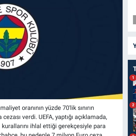
Y
1
2
aliyet oranının yüzde 70'lik sınırın
a cezası verdi. UEFA, yaptığı açıklamada,
 kurallarını ihlal ettiği gerekçesiyle para
erbahçe, bu nedenle 7 milyon Euro ceza