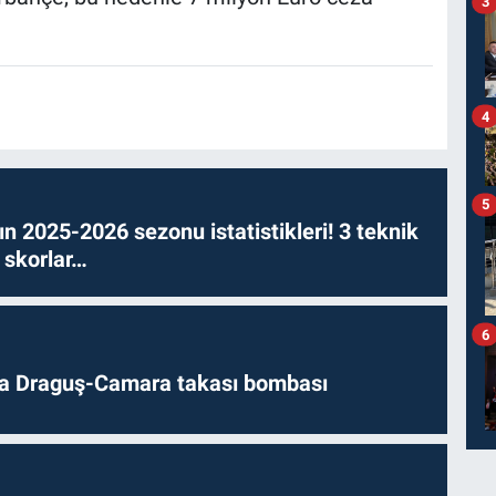
3
4
5
n 2025-2026 sezonu istatistikleri! 3 teknik
 skorlar…
6
da Draguş-Camara takası bombası