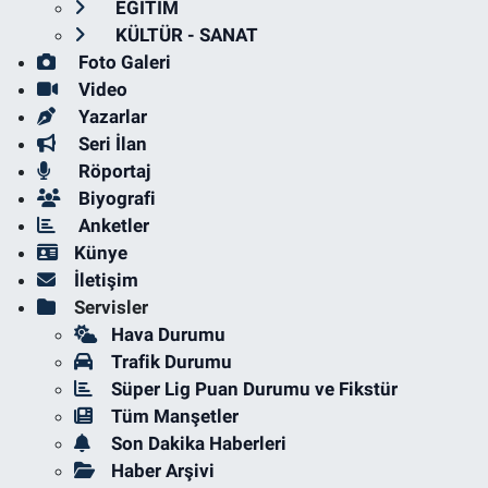
EĞİTİM
KÜLTÜR - SANAT
Foto Galeri
Video
Yazarlar
Seri İlan
Röportaj
Biyografi
Anketler
Künye
İletişim
Servisler
Hava Durumu
Trafik Durumu
Süper Lig Puan Durumu ve Fikstür
Tüm Manşetler
Son Dakika Haberleri
Haber Arşivi