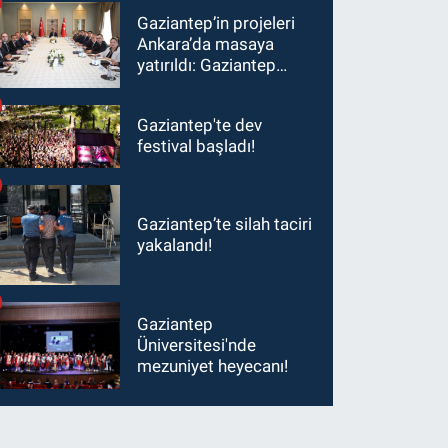
Gaziantep’in projeleri
Ankara’da masaya
yatırıldı: Gaziantep
heyetinden Yılmaz ve
Şimşek’e ziyaret!
Gaziantep'te dev
festival başladı!
Gaziantep’te silah taciri
yakalandı!
Gaziantep
Üniversitesi'nde
mezuniyet heyecanı!