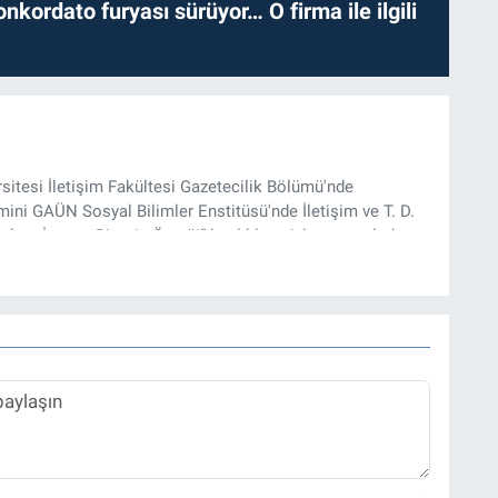
nkordato furyası sürüyor… O firma ile ilgili
rsitesi İletişim Fakültesi Gazetecilik Bölümü'nde
ini GAÜN Sosyal Bilimler Enstitüsü'nde İletişim ve T. D.
lam İnşası: Bitcoin Örneği” başlıklı teziyle tamamladı.
onel kariyerini halen Referansgazetesi.com.tr'de Güncel,
rü olarak sürdürmektedir.