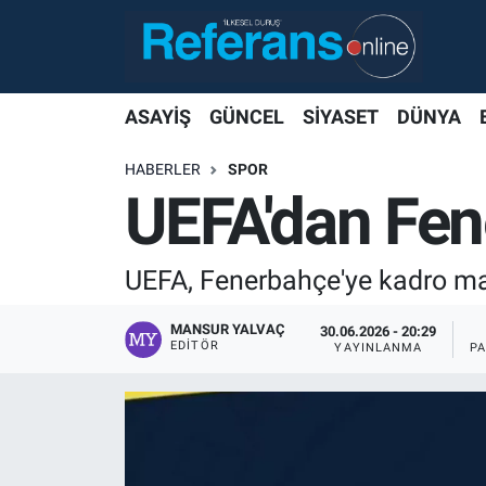
ASAYİŞ
GÜNCEL
SİYASET
DÜNYA
HABERLER
SPOR
UEFA'dan Fen
UEFA, Fenerbahçe'ye kadro maliye
MANSUR YALVAÇ
30.06.2026 - 20:29
EDITÖR
YAYINLANMA
P