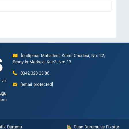
İncilipınar Mahallesi, Kıbrıs Caddesi, No: 22,
Ersoy İş Merkezi, Kat:3, No: 13
0342 323 23 86
 ve
[email protected]
luğu
lere
afik Durumu
Puan Durumu ve Fikstür