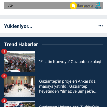
Yükleniyor...
Trend Haberler
1
"Filistin Konvoyu" Gaziantep'e ulaştı
2
Gaziantep’in projeleri Ankara’da
masaya yatırıldı: Gaziantep
heyetinden Yılmaz ve Şimşek’e
ziyaret!
3
Gaziantep Üniversitesi Türkiye’nin