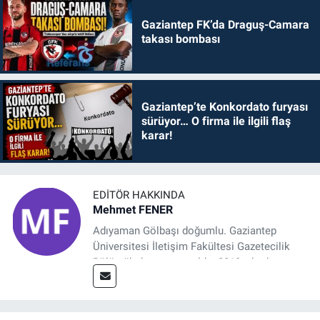
Gaziantep FK’da Draguş-Camara
takası bombası
Gaziantep’te Konkordato furyası
sürüyor… O firma ile ilgili flaş
karar!
EDITÖR HAKKINDA
Mehmet FENER
Adıyaman Gölbaşı doğumlu. Gaziantep
Üniversitesi İletişim Fakültesi Gazetecilik
Bölümü’nden mezun oldu. 2019 yılında
başladığı gazetecilik mesleğinde, muhabir,
grafik tasarım, internet sitesi editörlüğü gibi
alanlarda çalıştı. Meslek hayatına