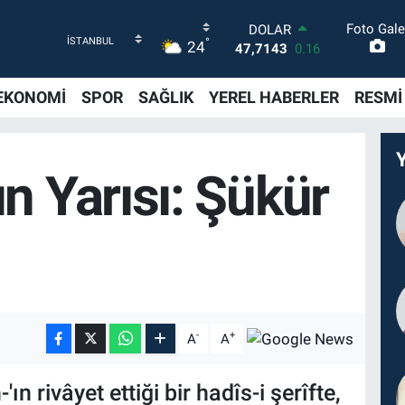
Foto Gale
DOLAR
°
24
47,7143
0.16
EURO
55,0317
-0.02
EKONOMİ
SPOR
SAĞLIK
YEREL HABERLER
RESMİ
STERLİN
64,2463
0.07
GRAM ALTIN
6510.40
0.45
n Yarısı: Şükür
BİST100
13.799
70
BITCOIN
64.225,61
-0.63
-
+
A
A
n rivâyet ettiği bir hadîs-i şerîfte,