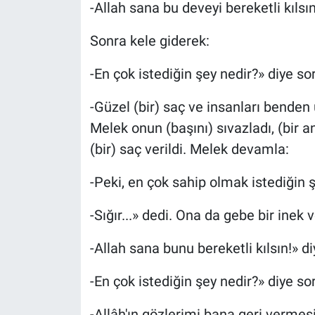
-Allah sana bu deveyi bereketli kılsın
Sonra kele giderek:
-En çok istediğin şey nedir?» diye so
-Güzel (bir) saç ve insanları benden 
Melek onun (başını) sıvazladı, (bir a
(bir) saç verildi. Melek devamla:
-Peki, en çok sahip olmak istediğin ş
-Sığır...» dedi. Ona da gebe bir inek v
-Allah sana bunu bereketli kılsın!» d
-En çok istediğin şey nedir?» diye so
-Allâh'ın gözlerimi bana geri vermesi