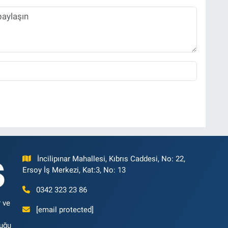
İncilipınar Mahallesi, Kıbrıs Caddesi, No: 22,
Ersoy İş Merkezi, Kat:3, No: 13
0342 323 23 86
 ve
[email protected]
luğu