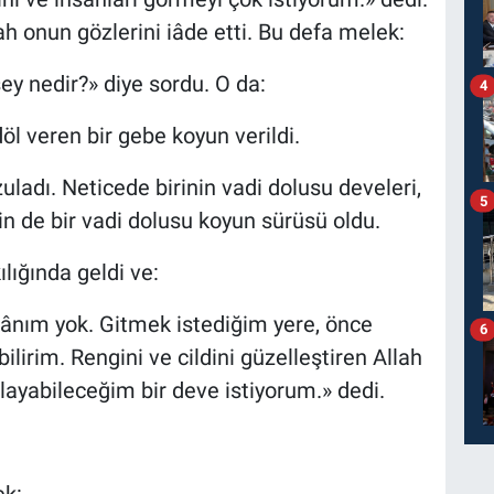
ah onun gözlerini iâde etti. Bu defa melek:
ey nedir?» diye sordu. O da:
4
öl veren bir gebe koyun verildi.
uladı. Neticede birinin vadi dolusu develeri,
5
nin de bir vadi dolusu koyun sürüsü oldu.
ılığında geldi ve:
nım yok. Gitmek istediğim yere, önce
6
ilirim. Rengini ve cildini güzelleştiren Allah
yabileceğim bir deve istiyorum.» dedi.