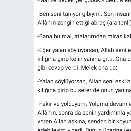
-Mal verilecek yer çoook.» dedi. Mel
-Ben seni tanıyor gibiyim. Sen insanl
Allâh'ın zengin ettiği abraş (ala tenl
-Bana bu mal, atalarımdan miras kal
-Eğer yalan söylüyorsan, Allah seni e
kılığına girip kelin yanına gitti. Ona
gibi cevap verdi. Melek ona da:
-Yalan söylüyorsan, Allah seni eski h
kılığına girip bu sefer de onun yanına
-Fakir ve yolcuyum. Yoluma devam 
Allâh'ın, sonra da senin yardımınla
veren Allah aşkına, senden bir koyu
edebileyim.» dedi. Bunun üzerine (es