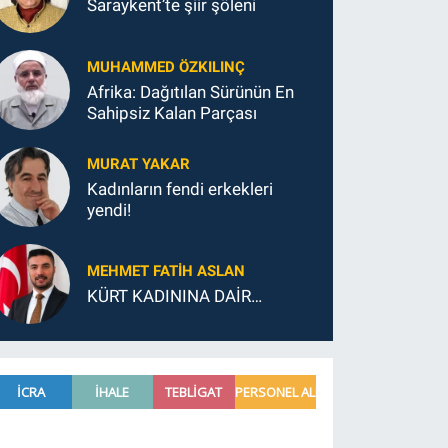
Saraykent’te şiir şöleni
MUHAMMED ÖZKILINÇ
Afrika: Dağıtılan Sürünün En
Sahipsiz Kalan Parçası
MURAT YAKAR
Kadınların fendi erkekleri
yendi!
MEHMET FATIH ASLAN
KÜRT KADININA DAİR…