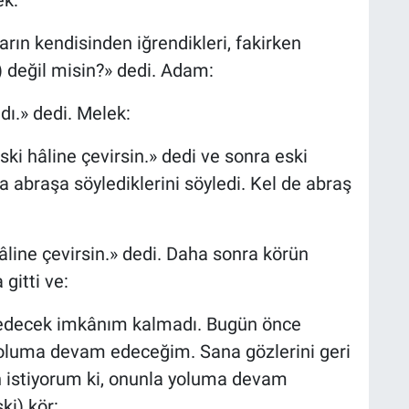
ek:
arın kendisinden iğrendikleri, fakirken
i) değil misin?» dedi. Adam:
dı.» dedi. Melek:
ski hâline çevirsin.» dedi ve sonra eski
 da abraşa söylediklerini söyledi. Kel de abraş
âline çevirsin.» dedi. Daha sonra körün
 gitti ve:
edecek imkânım kalmadı. Bugün önce
 yoluma devam edeceğim. Sana gözlerini geri
n istiyorum ki, onunla yoluma devam
ki) kör: