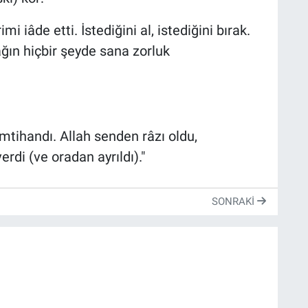
 iâde etti. İstediğini al, istediğini bırak.
ğın hiçbir şeyde sana zorluk
 imtihandı. Allah senden râzı oldu,
rdi (ve oradan ayrıldı)."
SONRAKI