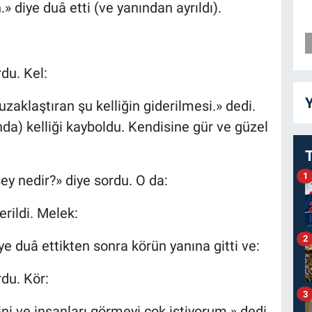
.» diye duâ etti (ve yanından ayrıldı).
rdu. Kel:
Y
uzaklaştıran şu kelliğin giderilmesi.» dedi.
nda) kelliği kayboldu. Kendisine gür ve güzel
1
ey nedir?» diye sordu. O da:
erildi. Melek:
2
iye duâ ettikten sonra körün yanına gitti ve:
rdu. Kör:
3
ni ve insanları görmeyi çok istiyorum.» dedi.