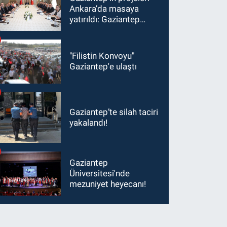
Ankara’da masaya
yatırıldı: Gaziantep
heyetinden Yılmaz ve
Şimşek’e ziyaret!
"Filistin Konvoyu"
Gaziantep'e ulaştı
Gaziantep’te silah taciri
yakalandı!
Gaziantep
Üniversitesi'nde
mezuniyet heyecanı!