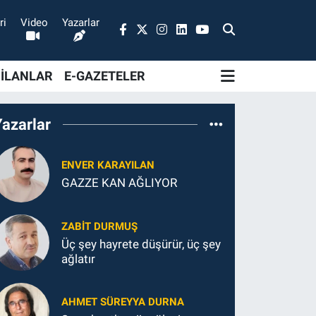
ri
Video
Yazarlar
 İLANLAR
E-GAZETELER
Yazarlar
ENVER KARAYILAN
GAZZE KAN AĞLIYOR
ZABIT DURMUŞ
Üç şey hayrete düşürür, üç şey
ağlatır
AHMET SÜREYYA DURNA