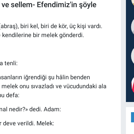
 ve sellem- Efendimiz'in şöyle
abraş), biri kel, biri de kör, üç kişi vardı.
 kendilerine bir melek gönderdi.
a tenli:
insanların iğrendiği şu hâlin benden
e) melek onu sıvazladı ve vücudundaki ala
 bu defa:
mal nedir?» dedi. Adam:
r deve verildi. Melek: