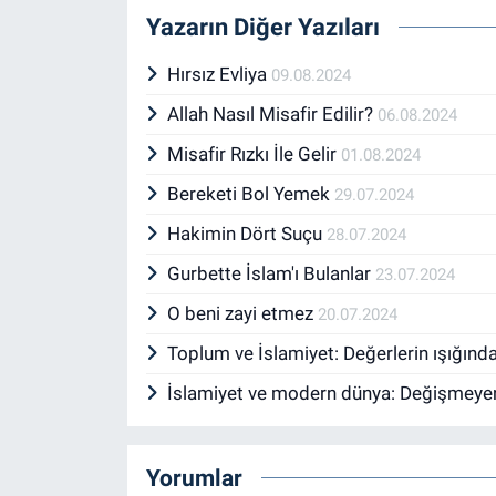
Yazarın Diğer Yazıları
Hırsız Evliya
09.08.2024
Allah Nasıl Misafir Edilir?
06.08.2024
Misafir Rızkı İle Gelir
01.08.2024
Bereketi Bol Yemek
29.07.2024
Hakimin Dört Suçu
28.07.2024
Gurbette İslam'ı Bulanlar
23.07.2024
O beni zayi etmez
20.07.2024
Toplum ve İslamiyet: Değerlerin ışığın
İslamiyet ve modern dünya: Değişmeye
Yorumlar