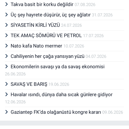
Takva basit bir korku değildir
07.08.2026
Üç şey hayrete düşürür, üç şey ağlatır
31.07.2026
SİYASETİN KİRLİ YÜZÜ
24.07.2026
TEK AMAÇ SÖMÜRÜ VE PETROL
17.07.2026
Nato kafa Nato mermer
10.07.2026
Cahiliyenin her çağa yansıyan yüzü
04.07.2026
Ekonomilerin savaşı ya da savaş ekonomisi
26.06.2026
SAVAŞ VE BARIŞ
19.06.2026
Havalar ısındı, dünya daha sıcak günlere gidiyor
12.06.2026
Gaziantep FK’da olağanüstü kongre kararı
09.06.2026