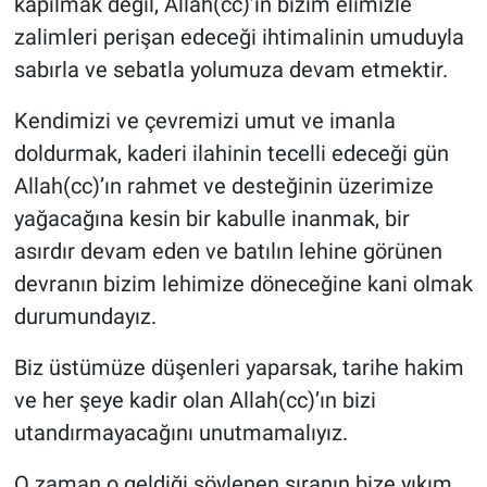
kapılmak değil, Allah(cc)’ın bizim elimizle
zalimleri perişan edeceği ihtimalinin umuduyla
sabırla ve sebatla yolumuza devam etmektir.
Kendimizi ve çevremizi umut ve imanla
doldurmak, kaderi ilahinin tecelli edeceği gün
Allah(cc)’ın rahmet ve desteğinin üzerimize
yağacağına kesin bir kabulle inanmak, bir
asırdır devam eden ve batılın lehine görünen
devranın bizim lehimize döneceğine kani olmak
durumundayız.
Biz üstümüze düşenleri yaparsak, tarihe hakim
ve her şeye kadir olan Allah(cc)’ın bizi
utandırmayacağını unutmamalıyız.
O zaman o geldiği söylenen sıranın bize yıkım