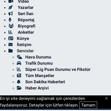
Video
Yazarlar
Seri İlan
Röportaj
Biyografi
Anketler
Künye
İletişim
Servisler
Hava Durumu
Trafik Durumu
Süper Lig Puan Durumu ve Fikstür
Tüm Manşetler
Son Dakika Haberleri
Haber Arşivi
En iyi site deneyimi sağlamak için çerezlerden
faydalanıyoruz. Detaylar için lütfen tıklayın.
Tamam