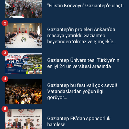
"Filistin Konvoyu" Gaziantep'e ulaştı
2
Gaziantep’in projeleri Ankara’da
masaya yatırıldı: Gaziantep
heyetinden Yılmaz ve Şimşek’e
ziyaret!
3
Gaziantep Üniversitesi Türkiye’nin
en iyi 24 üniversitesi arasında
4
Gaziantep bu festivali çok sevdi!
Vatandaşlardan yoğun ilgi
görüyor…
5
Gaziantep FK'dan sponsorluk
hamlesi!