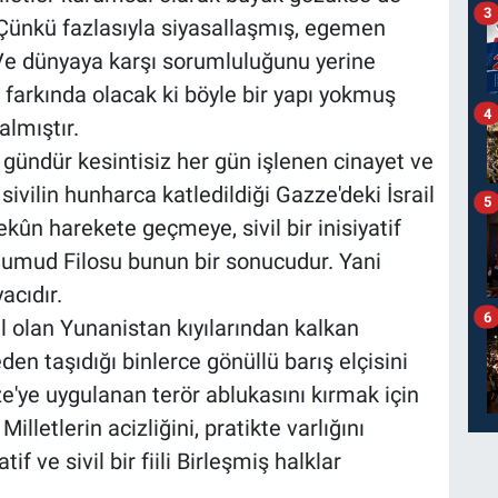
3
ir. Çünkü fazlasıyla siyasallaşmış, egemen
 Ve dünyaya karşı sorumluluğunu yerine
 farkında olacak ki böyle bir yapı yokmuş
4
almıştır.
gündür kesintisiz her gün işlenen cinayet ve
sivilin hunharca katledildiği Gazze'deki İsrail
5
ekûn harekete geçmeye, sivil bir inisiyatif
 Sumud Filosu bunun bir sonucudur. Yani
acıdır.
6
il olan Yunanistan kıyılarından kalkan
den taşıdığı binlerce gönüllü barış elçisini
e'ye uygulanan terör ablukasını kırmak için
lletlerin acizliğini, pratikte varlığını
 ve sivil bir fiili Birleşmiş halklar