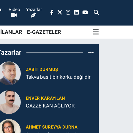
ri
Video
Yazarlar
 İLANLAR
E-GAZETELER
Yazarlar
ZABIT DURMUŞ
Takva basit bir korku değildir
ENVER KARAYILAN
GAZZE KAN AĞLIYOR
AHMET SÜREYYA DURNA