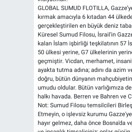
GLOBAL SUMUD FLOTILLA, Gazze’ye y
kırmak amacıyla 6 kıtadan 44 ülkeden
gerçekleştirilen en büyük deniz taban
Küresel Sumud Filosu, İsrail'in Gazz
kalan İslam işbirliği teşkilatının 57 
50 ülkesi yerine, G7 ülkelerinin yeri
geçmiştir. Vicdan, merhamet, insaniy
ayakta tutma adına; adını da azim v
doğru, bütün dünyanın mahçubiyetini 
umudu oldular. Bütün varlığımıza de
halkı havada. Berren ve Bahren ve 
Not: Sumud Filosu temsilcileri Birleş
Etmeyin, o işlevsiz kurumu Gazze'y
hayır gelmez, daha önce Bosna'da ve 
ve insanlık timsalisiniz; onlar gücün,