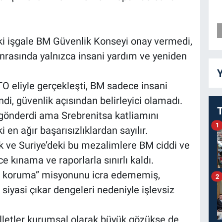
ki işgale BM Güvenlik Konseyi onay vermedi,
onrasında yalnızca insani yardım ve yeniden
Y
O eliyle gerçekleşti, BM sadece insani
di, güvenlik açısından belirleyici olamadı.
önderdi ama Srebrenitsa katliamını
1
en ağır başarısızlıklardan sayılır.
 ve Suriye’deki bu mezalimlere BM ciddi ve
kınama ve raporlarla sınırlı kaldı.
ışı koruma” misyonunu icra edememiş,
2
siyasi çıkar dengeleri nedeniyle işlevsiz
illetler kurumsal olarak büyük gözükse de