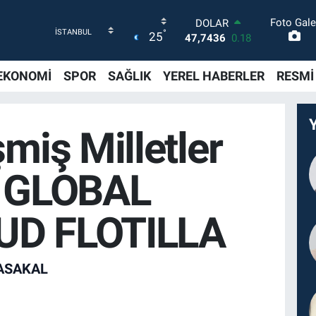
Foto Gale
DOLAR
°
25
47,7436
0.18
EURO
55,2510
0.32
EKONOMİ
SPOR
SAĞLIK
YEREL HABERLER
RESMİ
STERLİN
64,4811
0.38
GRAM ALTIN
6648.99
2.59
şmiş Milletler
BİST100
13.779
-14
BITCOIN
l GLOBAL
64.960,21
0.87
D FLOTILLA
ASAKAL