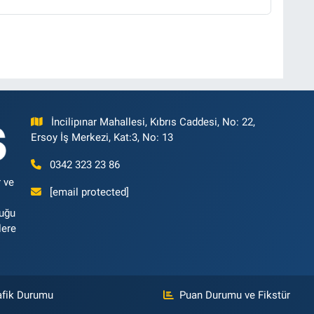
İncilipınar Mahallesi, Kıbrıs Caddesi, No: 22,
Ersoy İş Merkezi, Kat:3, No: 13
0342 323 23 86
 ve
[email protected]
luğu
lere
afik Durumu
Puan Durumu ve Fikstür