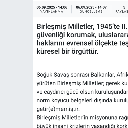
06.09.2025 - 14:06
06.09.2025 - 14:07
5
YAYINLANMA
GÜNCELLEME
PAYLA
Birleşmiş Milletler, 1945’te I
güvenliği korumak, uluslararas
haklarını evrensel ölçekte t
küresel bir örgüttür.
Soğuk Savaş sonrası Balkanlar, Afri
yürüten Birleşmiş Milletler; gerek k
ve caydırıcı gücü olsun kuruluşundan
norm koyucu belgeleri dışında kuru
getir(e)memiştir.
Birleşmiş Milletler’in misyonuna rağ
büyük insani krizlerin yaşandığı ko