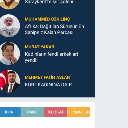
Saraykent’te şiir şöleni
MUHAMMED ÖZKILINÇ
Afrika: Dağıtılan Sürünün En
Sahipsiz Kalan Parçası
MURAT YAKAR
Kadınların fendi erkekleri
yendi!
MEHMET FATIH ASLAN
KÜRT KADININA DAİR…