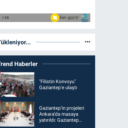
ükleniyor...
Trend Haberler
"Filistin Konvoyu"
Gaziantep'e ulaştı
Gaziantep’in projeleri
Ankara’da masaya
yatırıldı: Gaziantep
heyetinden Yılmaz ve