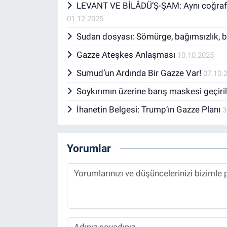
LEVANT VE BİLÂDÜ’Ş-ŞAM: Aynı coğrafya, 
01.12.2025
Sudan dosyası: Sömürge, bağımsızlık, 
Gazze Ateşkes Anlaşması
10.10.2025
Sumud’un Ardında Bir Gazze Var!
07.10.
Soykırımın üzerine barış maskesi geçir
İhanetin Belgesi: Trump’ın Gazze Planı
3
Yorumlar