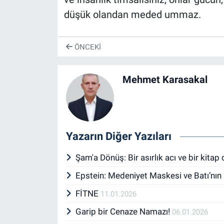
düşük olandan meded ummaz.
ÖNCEKI
Mehmet Karasakal
Yazarın Diğer Yazıları
Şam'a Dönüş: Bir asırlık acı ve bir kit
Epstein: Medeniyet Maskesi ve Batı’nın
FİTNE
11.01.2026
Garip bir Cenaze Namazı!
06.01.2026