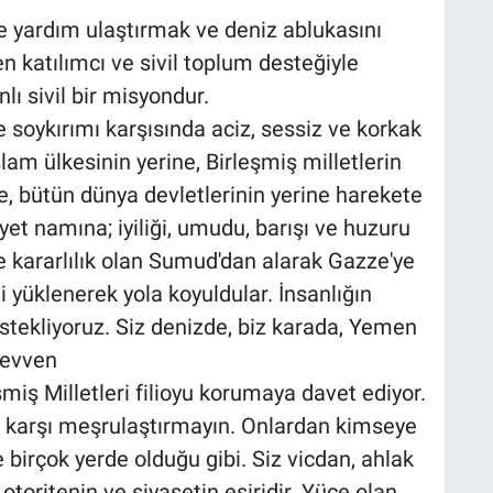
ardım ulaştırmak ve deniz ablukasını
 katılımcı ve sivil toplum desteğiyle
lı sivil bir misyondur.
e soykırımı karşısında aciz, sessiz ve korkak
İslam ülkesinin yerine, Birleşmiş milletlerin
ne, bütün dünya devletlerinin yerine harekete
et namına; iyiliği, umudu, barışı ve huzuru
e kararlılık olan Sumud'dan alarak Gazze'ye
yüklenerek yola koyuldular. İnsanlığın
stekliyoruz. Siz denizde, biz karada, Yemen
Cevven
miş Milletleri filioyu korumaya davet ediyor.
e karşı meşrulaştırmayın. Onlardan kimseye
birçok yerde olduğu gibi. Siz vicdan, ahlak
 otoritenin ve siyasetin esiridir. Yüce olan